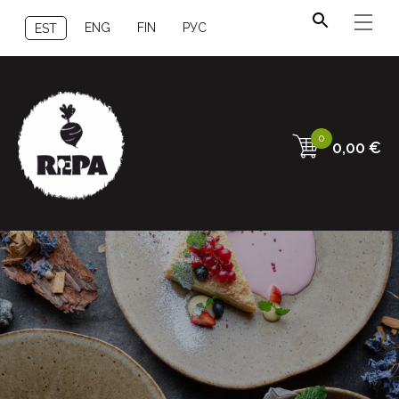
ENG
FIN
РУС
EST
0
0,00
€