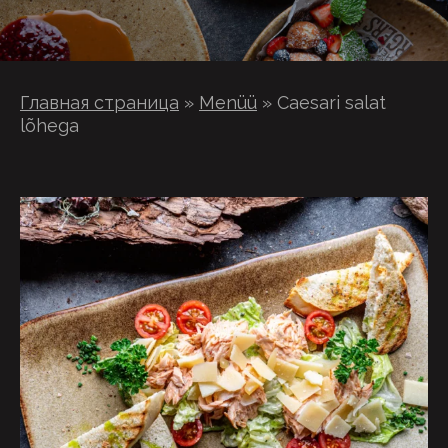
Главная страница
»
Menüü
»
Caesari salat
lõhega