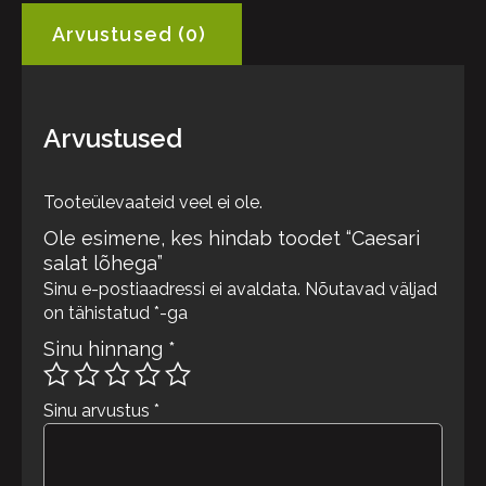
Arvustused (0)
Arvustused
Tooteülevaateid veel ei ole.
Ole esimene, kes hindab toodet “Caesari
salat lõhega”
Sinu e-postiaadressi ei avaldata.
Nõutavad väljad
on tähistatud
*
-ga
Sinu hinnang
*
Sinu arvustus
*