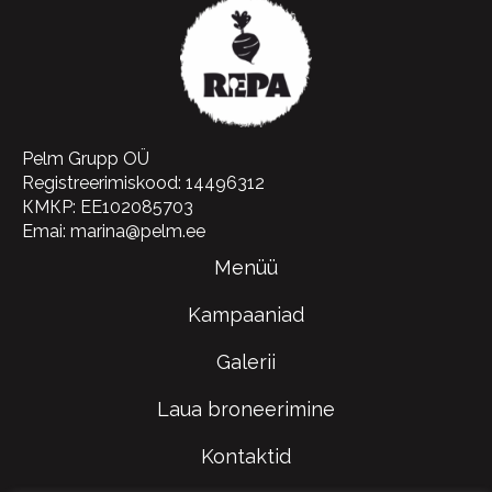
Pelm Grupp OÜ
Registreerimiskood: 14496312
КМКР: EE102085703
Emai: marina@pelm.ee
Menüü
Kampaaniad
Galerii
Laua broneerimine
Kontaktid