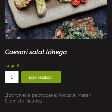
Caesari salat lõhega
14,90
€
Caesari
Lisa ostukorvi
salat
lõhega
kogus
Доступно в ресторане:
Rocca al Mare/
Ülemiste
Nautica