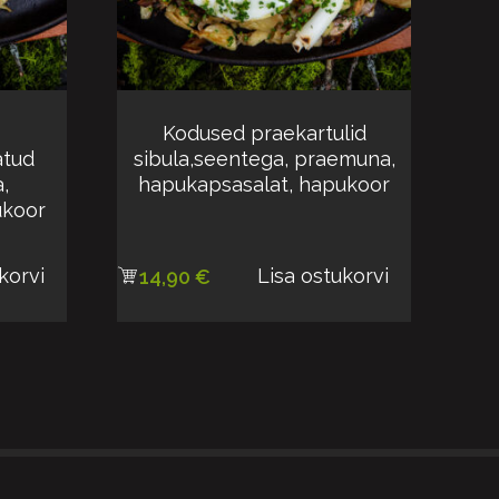
Kodused praekartulid
atud
sibula,seentega, praemuna,
,
hapukapsasalat, hapukoor
ukoor
korvi
Lisa ostukorvi
14,90
€