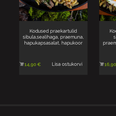
Kodused praekartulid
Ko
sibula,sealihaga, praemuna,
s
hapukapsasalat, hapukoor
praem
Lisa ostukorvi
14,90
€
16,9