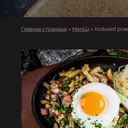
Главная страница
»
Menüü
»
Kodused praek