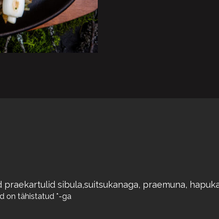
 praekartulid sibula,suitsukanaga, praemuna, hapuk
d on tähistatud
*
-ga