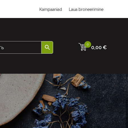
Kampaaniad
Laua broneerimine
0
0,00
€