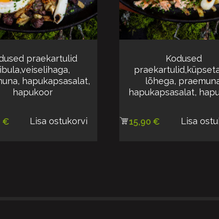
dused praekartulid
Kodused
ibula,veiselihaga,
praekartulid,küpset
una, hapukapsasalat,
lõhega, praemuna
hapukoor
hapukapsasalat, hap
Lisa ostukorvi
Lisa ostu
0
€
15,90
€