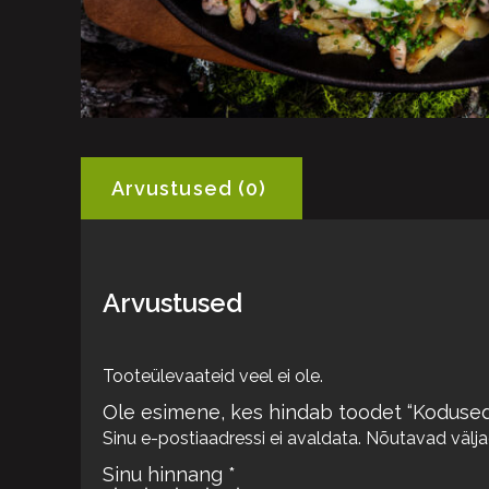
Arvustused (0)
Arvustused
Tooteülevaateid veel ei ole.
Ole esimene, kes hindab toodet “Kodused
Sinu e-postiaadressi ei avaldata.
Nõutavad välja
Sinu hinnang
*