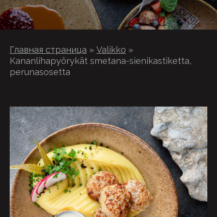
Главная страница
»
Valikko
»
Kananlihapyörykät smetana-sienikastiketta,
perunasosetta